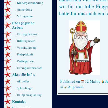
Kindergartenbeitrag
wir für ihn tolle Fing
Anmeldung
hatte für uns auch ein 
Mittagessen
Pädagogische
Arbeit
Ein Tag bei uns
Bildungsziele
Vorschularbeit
Freispielzeit
Partizipation
Elternpartnerschaft
Aktuelle Infos
Published on
12 Mai
by
J
Aktuelles
in
Allgemein
Schließtage
Halbjahresplanung
Kontakt