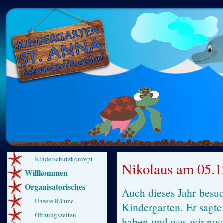
Kinderschutzkonzept
Nikolaus am 05.1
Willkommen
Organisatorisches
Auch dieses Jahr besuc
Unsere Räume
Kindergarten. Er sagte
Öffnungszeiten
haben und was wir no