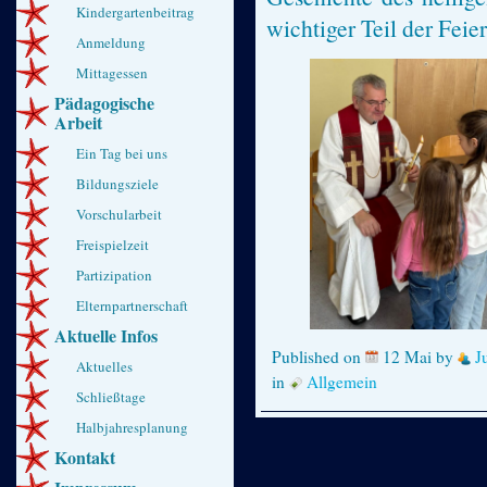
Kindergartenbeitrag
wichtiger Teil der Feie
Anmeldung
Mittagessen
Pädagogische
Arbeit
Ein Tag bei uns
Bildungsziele
Vorschularbeit
Freispielzeit
Partizipation
Elternpartnerschaft
Aktuelle Infos
Published on
12 Mai
by
J
Aktuelles
in
Allgemein
Schließtage
Halbjahresplanung
Kontakt