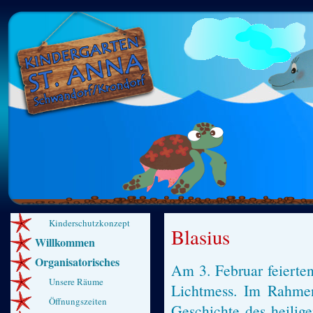
Kinderschutzkonzept
Blasius
Willkommen
Organisatorisches
Am 3. Februar feierte
Unsere Räume
Lichtmess. Im Rahmen
Öffnungszeiten
Geschichte des heilige