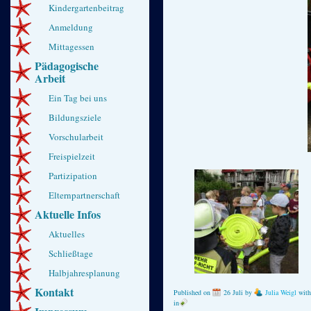
Kindergartenbeitrag
Anmeldung
Mittagessen
Pädagogische
Arbeit
Ein Tag bei uns
Bildungsziele
Vorschularbeit
Freispielzeit
Partizipation
Elternpartnerschaft
Aktuelle Infos
Aktuelles
Schließtage
Halbjahresplanung
Kontakt
Published on
26 Juli
by
Julia Weigl
wit
in