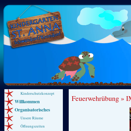
Kinderschutzkonzept
Feuerwehrübung
» I
Willkommen
Organisatorisches
Unsere Räume
Öffnungszeiten